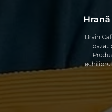
Hrană 
Brain Ca
bazat 
Produs
echilibru