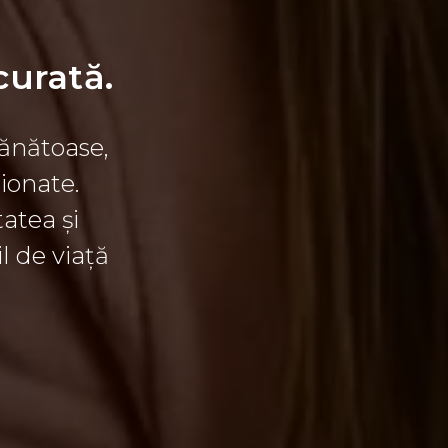
curată.
ănătoase,
ionate.
atea și
l de viață