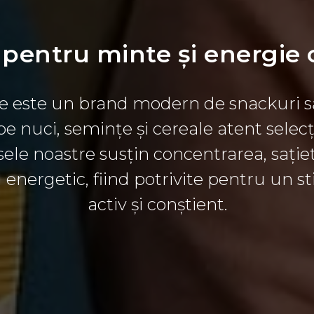
pentru minte și energie 
fe este un brand modern de snackuri s
pe nuci, semințe și cereale atent selecț
ele noastre susțin concentrarea, sațiet
l energetic, fiind potrivite pentru un sti
activ și conștient.